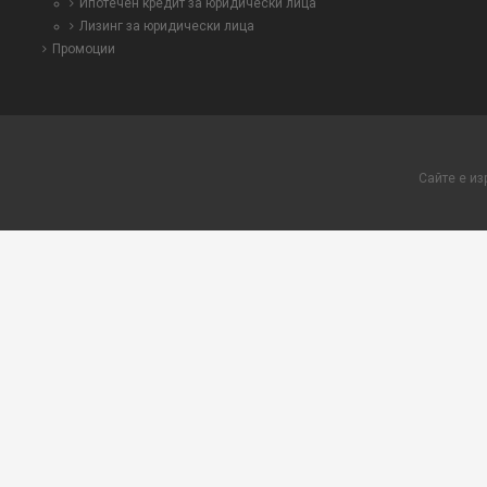
Ипотечен кредит за юридически лица
Лизинг за юридически лица
Промоции
Сайте е из