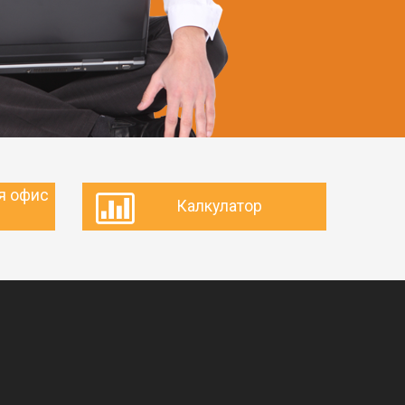
я офис
Калкулатор