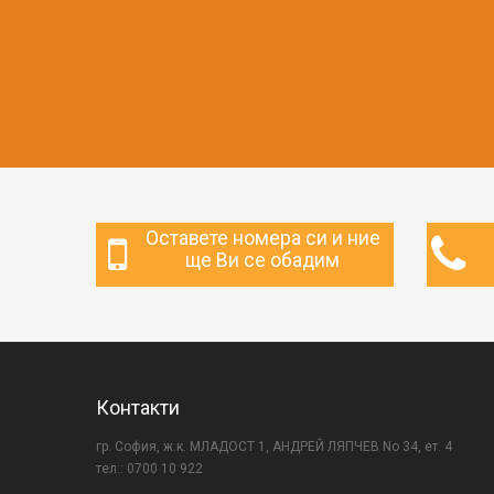
Оставете номера си и ние
ще Ви се обадим
Контакти
гр. София, ж.к. МЛАДОСТ 1, АНДРЕЙ ЛЯПЧЕВ No 34, ет. 4
тел.: 0700 10 922